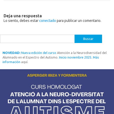
Deja una respuesta
Lo siento, debes estar
conectado
para publicar un comentario.
Buscar:
NOVEDAD:
Nueva edición del curso
Atención a la Neurodiversidad del
Alumnado en el Espectro del Autismo
. Inicio noviembre 2025. Más
información
aquí.